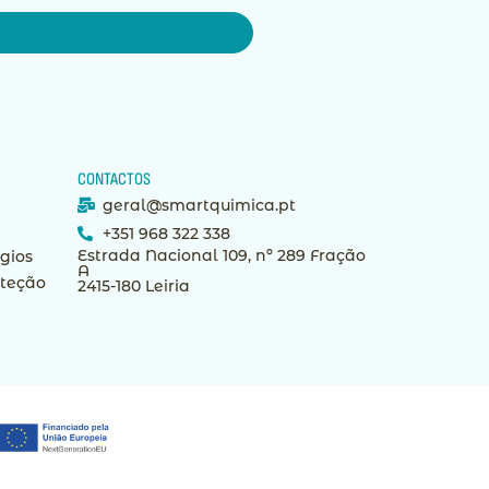
CONTACTOS
geral@smartquimica.pt
+351 968 322 338
Estrada Nacional 109, nº 289 Fração
ígios
A
oteção
2415-180 Leiria