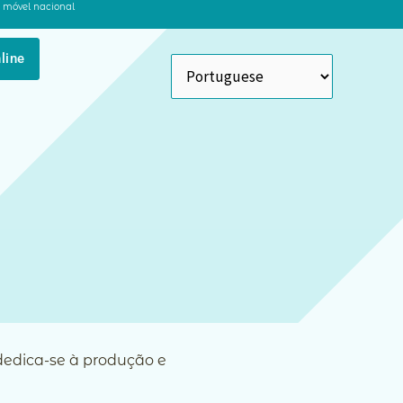
 móvel nacional
line
edica-se à produção e