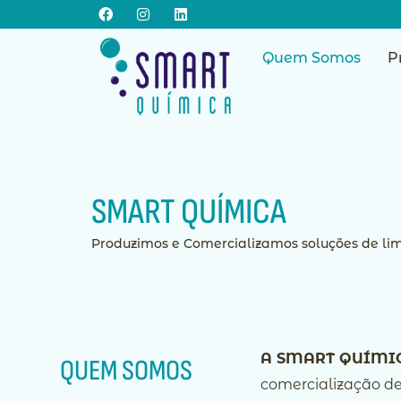
Facebook
Instagram
Linkedin
Skip
to
content
Quem Somos
P
SMART QUÍMICA
Produzimos e Comercializamos soluções de lim
A SMART QUÍMIC
QUEM SOMOS
comercialização de