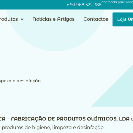
chamada para rede
+351 968 322 388
rodutos
Notícias e Artigos
Contactos
Loja On
peza e desinfeção.
A – FABRICAÇÃO DE PRODUTOS QUÍMICOS, LDA
d
 produtos de higiene, limpeza e desinfeção.