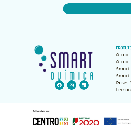
PRODUT
Álcool
Álcool
Smart 
Smart 
Facebook
Instagram
Linkedin
Roses 
Lemon 